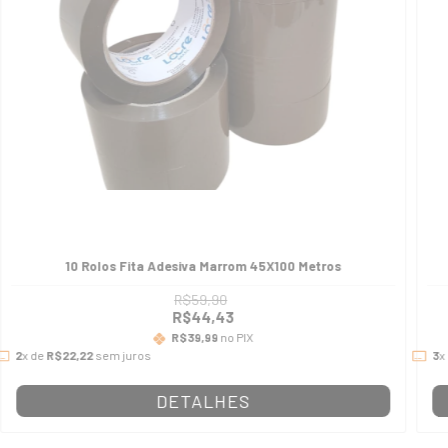
10 Rolos Fita Adesiva Marrom 45X100 Metros
R$59,90
R$44,43
R$39,99
no PIX
2
x de
R$22,22
sem juros
3
x
DETALHES